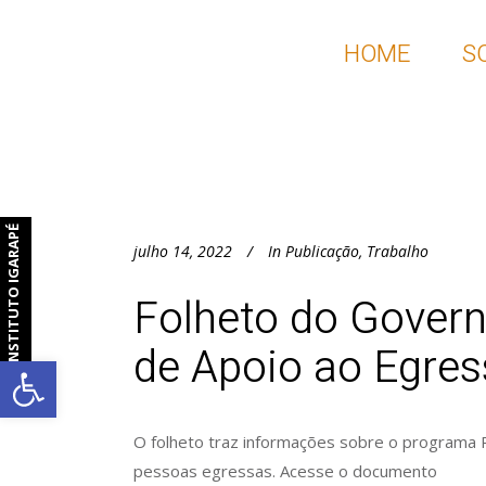
HOME
S
INSTITUTO IGARAPÉ
julho 14, 2022
In
Publicação
,
Trabalho
Folheto do Govern
de Apoio ao Egres
Barra de Ferramentas Aberta
O folheto traz informações sobre o programa 
pessoas egressas. Acesse o documento