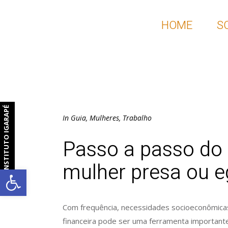
HOME
S
INSTITUTO IGARAPÉ
In
Guia
,
Mulheres
,
Trabalho
Passo a passo do 
mulher presa ou e
Barra de Ferramentas Aberta
Com frequência, necessidades socioeconômicas
financeira pode ser uma ferramenta importante 